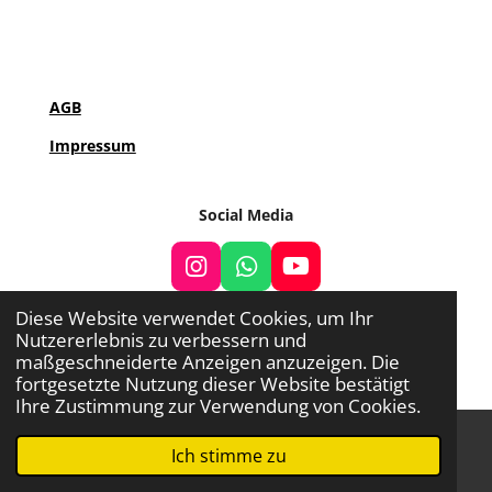
es
Hero
es
AGB
Impressum
Social Media
I
W
Y
n
h
o
Diese Website verwendet Cookies, um Ihr
s
a
u
Nutzererlebnis zu verbessern und
t
t
T
© 2022 - 2026 TCG Galaxy
maßgeschneiderte Anzeigen anzuzeigen. Die
a
s
u
fortgesetzte Nutzung dieser Website bestätigt
g
A
b
Ihre Zustimmung zur Verwendung von Cookies.
r
p
e
a
p
m
Ich stimme zu
E-Mail
Telefon
WhatsApp