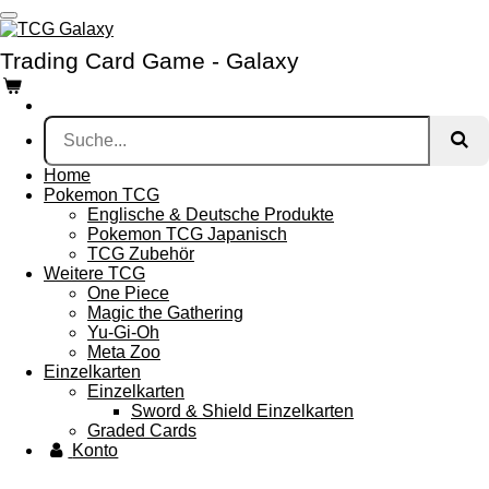
Zum
Hauptinhalt
Trading Card Game - Galaxy
springen
Home
Pokemon TCG
Englische & Deutsche Produkte
Pokemon TCG Japanisch
TCG Zubehör
Weitere TCG
One Piece
Magic the Gathering
Yu-Gi-Oh
Meta Zoo
Einzelkarten
Einzelkarten
Sword & Shield Einzelkarten
Graded Cards
Konto