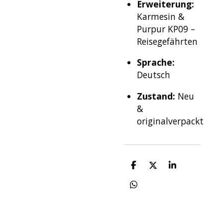
Erweiterung:
Karmesin &
Purpur KP09 –
Reisegefährten
Sprache:
Deutsch
Zustand:
Neu
&
originalverpackt
T
T
T
e
e
e
i
i
i
T
l
l
l
e
e
e
e
i
n
n
n
l