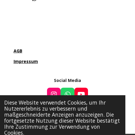
i
i
i
T
l
l
l
e
e
e
e
i
n
n
n
l
e
n
AGB
Impressum
Social Media
I
W
Y
Diese Website verwendet Cookies, um Ihr
n
h
o
Nutzererlebnis zu verbessern und
s
a
u
maßgeschneiderte Anzeigen anzuzeigen. Die
t
t
T
© 2022 - 2026 TCG Galaxy
fortgesetzte Nutzung dieser Website bestätigt
a
s
u
Ihre Zustimmung zur Verwendung von
g
A
b
Cookies.
r
p
e