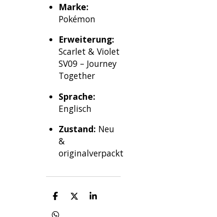
Marke:
Pokémon
Erweiterung:
Scarlet & Violet
SV09 – Journey
Together
Sprache:
Englisch
Zustand:
Neu
&
originalverpackt
T
T
T
e
e
e