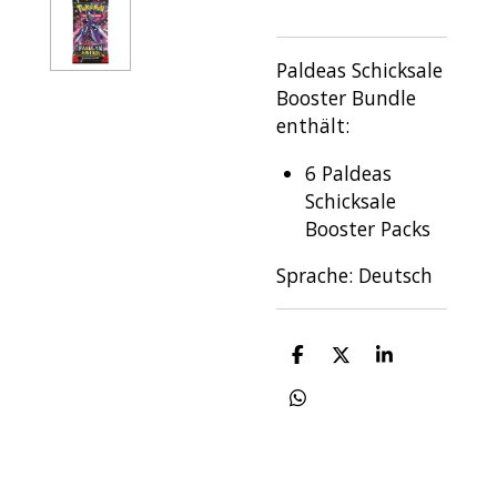
Paldeas Schicksale
Booster Bundle
enthält:
6 Paldeas
Schicksale
Booster Packs
Sprache: Deutsch
T
T
T
e
e
e
i
i
i
T
l
l
l
e
e
e
e
i
n
n
n
l
e