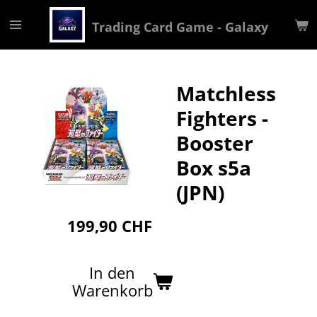
Zum
Trading Card Game - Galaxy
Hauptinhalt
springen
Matchless
Fighters -
Booster
Box s5a
(JPN)
199,90 CHF
In den
Warenkorb