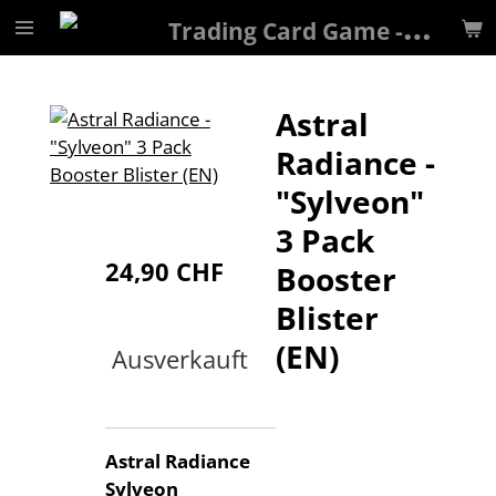
T
rading Card Game - Galaxy
Zum
Hauptinhalt
springen
Astral
Radiance -
"Sylveon"
3 Pack
24,90 CHF
Booster
Blister
(EN)
Ausverkauft
Astral Radiance
Sylveon