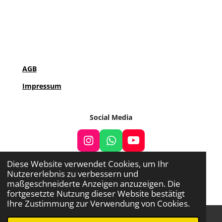
e
e
e
i
n
n
n
l
e
n
AGB
Impressum
Social Media
I
W
Y
n
h
o
Diese Website verwendet Cookies, um Ihr
s
a
u
Nutzererlebnis zu verbessern und
t
t
T
© 2022 - 2026 TCG Galaxy
maßgeschneiderte Anzeigen anzuzeigen. Die
a
s
u
fortgesetzte Nutzung dieser Website bestätigt
g
A
b
Ihre Zustimmung zur Verwendung von Cookies.
r
p
e
a
p