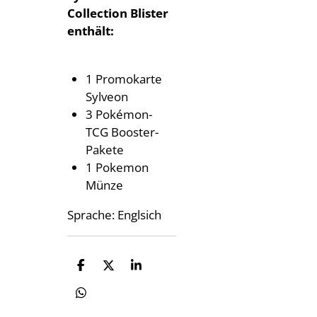
Collection Blister
enthält:
1 Promokarte
Sylveon
3 Pokémon-
TCG Booster-
Pakete
1 Pokemon
Münze
Sprache: Englsich
T
T
T
e
e
e
i
i
i
T
l
l
l
e